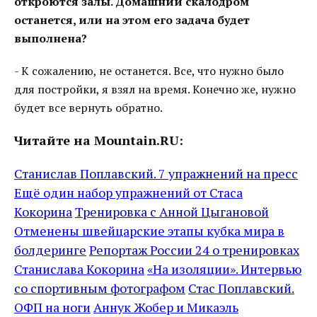
откроются залы. Домашний скалодром
останется, или на этом его задача будет
выполнена?
- К сожалению, не останется. Все, что нужно было
для постройки, я взял на время. Конечно же, нужно
будет все вернуть обратно.
Читайте на Mountain.RU:
Станислав Поплавский. 7 упражнений на пресс
Ещё один набор упражнений от Стаса
Кокорина
Тренировка с Анной Цыгановой
Отменены швейцарские этапы кубка мира в
болдеринге
Репортаж России 24 о тренировках
Станислава Кокорина
«На изоляции». Интервью
со спортивным фотографом
Стас Поплавский.
ОФП на ноги
Аннук Жобер и Микаэль