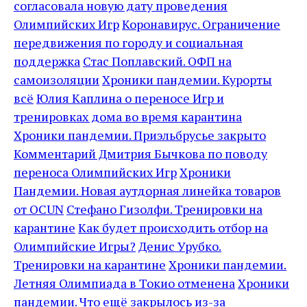
согласовала новую дату проведения
Олимпийских Игр
Коронавирус. Ограничение
передвижения по городу и социальная
поддержка
Стас Поплавский. ОФП на
самоизоляции
Хроники пандемии. Курорты
всё
Юлия Каплина о переносе Игр и
тренировках дома во время карантина
Хроники пандемии. Приэльбрусье закрыто
Комментарий Дмитрия Бычкова по поводу
переноса Олимпийских Игр
Хроники
Пандемии. Новая аутдорная линейка товаров
от OCUN
Стефано Гизолфи. Тренировки на
карантине
Как будет происходить отбор на
Олимпийские Игры?
Денис Урубко.
Тренировки на карантине
Хроники пандемии.
Летняя Олимпиада в Токио отменена
Хроники
пандемии. Что ещё закрылось из-за