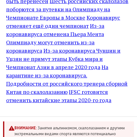
быть перенесен
Шесть российских скалолазов
поборются за путевки на Олимпиаду на
Чемпионате Европы в Москве
Коронавирус
отменяет ещё один чемпионат
Из-за
коронавируса отменена Пьера Мента
Олимпиаду могут отменить из-за
коронавируса
Из-за коронавируса Чунцин и
Уцзян не примут этапы Кубка мира и
Чемпионат Азии в апреле 2020 года
На
карантине из-за коронавируса.
Подробности от российского тренера сборной
Китая по скалолазанию
IFSC готовится
отменить китайские этапы 2020-го года
ВНИМАНИЕ:
Занятия альпинизмом, скалолазанием и другими
экстремальными видами спорта являются потенциально