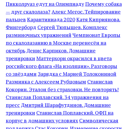
Пикколруаз едут на Олимпиаду
Почему собака
— друг скалолаза?
Алекс Мегос. Тейпирование
пальцев
Карантиниада 2020
Катя Киприянова.
Фингерборд
Сергей Тюпышев. Комплекс
разминочных упражнений
Чемпионат Европы
по скалолазанию в Москве перенесён на
октябрь
Денис Карпиков. Домашние
тренировки
Маттерхорн окрасился в цвета
российского флага
«На изоляции». Разговоры
со звёздами
Зарядка с Марией Толокониной
Разминка с Алексеем Рубцовым
Станислав
Кокорин. Эталон без страховки. Не повторять!
Станислав Поплавский. 34 упражнения на
пресс
Дмитрий Шарафутдинов. Домашние
тренировки
Станислав Поплавский. ОФП на
корпус в домашних условиях
Символическая
поддержка
Стас Кокорин. Измерение скорости