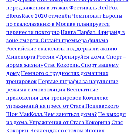
передвижения в этажах
Фестиваль Red Fox
ElbrusRace 2020 отменён
Чемпионат Европы
по скалолазанию в Москве планируется
перенести повторно
Нанга Парбат. Фрирайд в
зоне смерти. Онлайн премьера фильма
Российские скалолазы поддержали акцию
Минспорта России «Тренируйся дома. Спорт –
норма жизни»
Стас Кокорин. Спорт вашему
дому
Немного о трудностях домашних
тренировок
Первые штрафы за нарушение
режима самоизоляции
Бесплатные
приложения для тренировок
Комплекс
упражнений на пресс от Стаса Поплавского
Шон МакКолл. Чем заняться дома?
Не выходя
из дома. Упражнения от Стаса Кокорина
Стас
Кокорин. Челлендж со столом
Япония