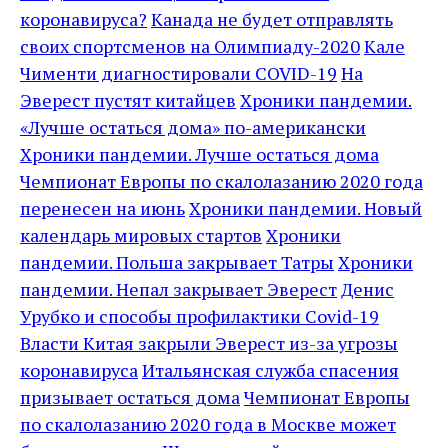
коронавируса?
Канада не будет отправлять
своих спортсменов на Олимпиаду-2020
Кале
Чименти диагностировали COVID-19
На
Эверест пустят китайцев
Хроники пандемии.
«Лучше остаться дома» по-американски
Хроники пандемии. Лучше остаться дома
Чемпионат Европы по скалолазанию 2020 года
перенесен на июнь
Хроники пандемии. Новый
календарь мировых стартов
Хроники
пандемии. Польша закрывает Татры
Хроники
пандемии. Непал закрывает Эверест
Денис
Урубко и способы профилактики Covid-19
Власти Китая закрыли Эверест из-за угрозы
коронавируса
Итальянская служба спасения
призывает остаться дома
Чемпионат Европы
по скалолазанию 2020 года в Москве может