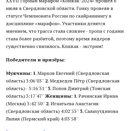
XXVII Горный марафон «Конжак-2024» прошел 6
июля в Свердловской области. Гонку провели в
статусе Чемпионата России по скайраннингу в
дисциплине «марафон». Участники делятся
мнением, что трасса стала сложнее - тропа с годами
стала более разбитой, поэтому время лидеров
существенно снизилось. Конжак - экстрим!
Победители и призёры:
Мужчины:
1
. Марков Евгений (Свердловская
область) 3:06'03''
2
. Медведев Пётр (Свердловская
область) - 3:16'31''
3
. Попов Дмитрий (Томская
область) 3:17'47''
Женщины:
1
. Рачинская Ирина
(Москва) 3:42'50''
2
. Игнатьева Анастасия
(Свердловская область) 4:02'53''
3
. Салахутдинова
Лилия (Пермский край) 4:03'58''