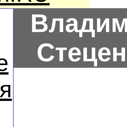
Влади
Стецен
е
я