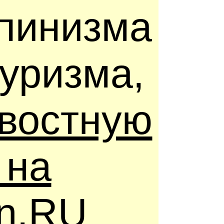
ьпинизма
туризма,
востную
 на
in.RU