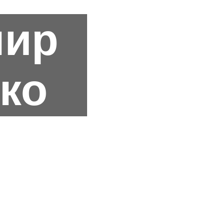
мир
ко