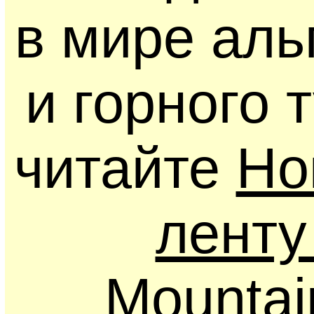
в мире ал
и горного 
читайте
Но
ленту
Mounta