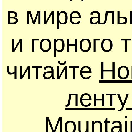
в мире ал
и горного 
читайте
Но
ленту
Mounta