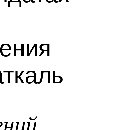
ения
ткаль
ений