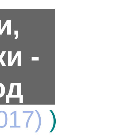
и,
и -
од
017)
)