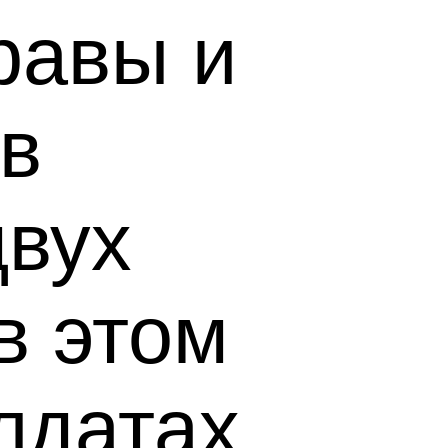
равы и
в
двух
в этом
лдатах