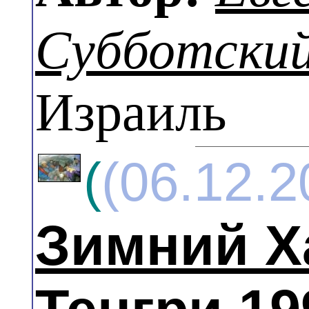
Субботски
Израиль
(
(06.12.2
Зимний Х