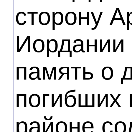
сторону А
Иордании 
память о 
погибших 
районе со