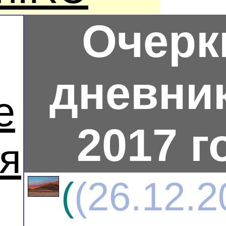
Очерк
дневник
е
2017 г
я
(
(26.12.2