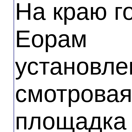
На краю г
Еорам
установле
смотрова
площадка