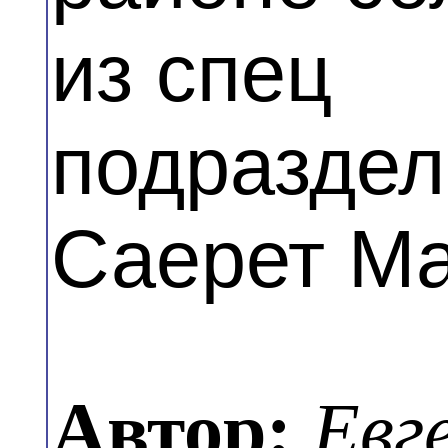
из спец
подраздел
Саерет Ма
Автор:
Евг