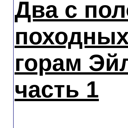
Два с по
походных
горам Эйл
часть 1