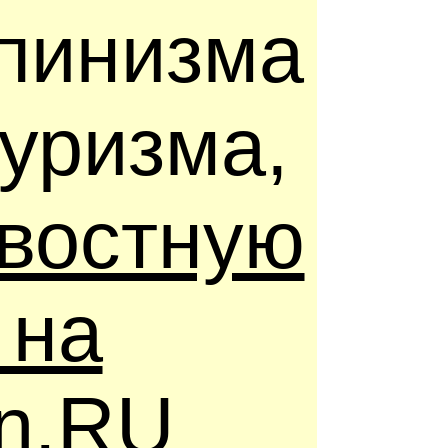
ьпинизма
туризма,
востную
 на
in.RU