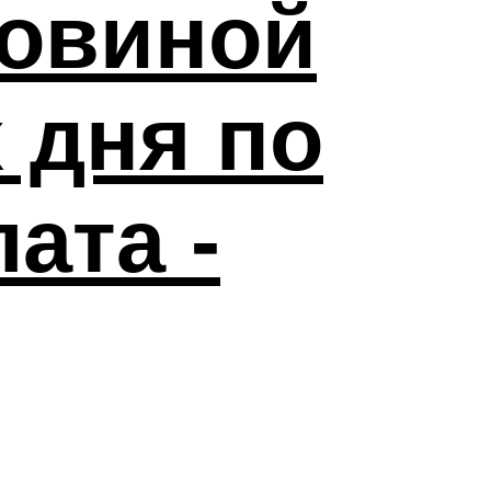
ловиной
 дня по
ата -