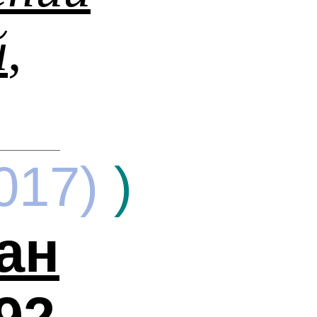
й
,
017)
)
ан