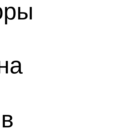
оры
на
я
 в