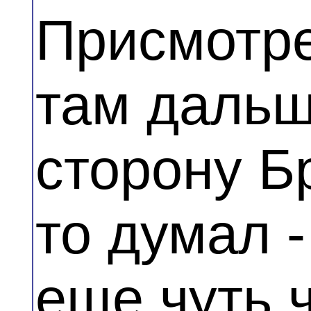
Присмотре
там дальш
сторону Б
то думал -
еще чуть 