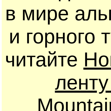
в мире ал
и горного 
читайте
Но
ленту
Mounta