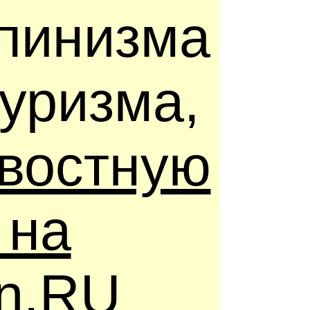
ьпинизма
туризма,
востную
 на
in.RU