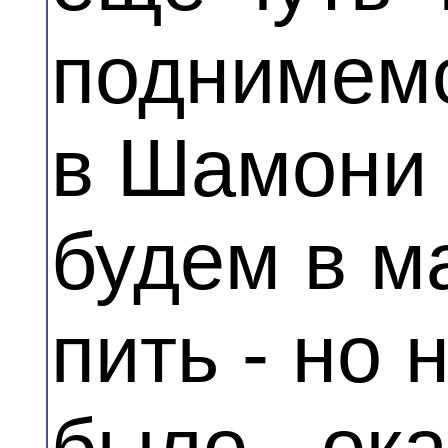
поднимемс
в Шамони
будем в м
пить - но 
было - ок