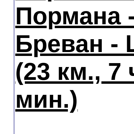
Пормана 
Бреван -
(23 км., 7 
мин.)