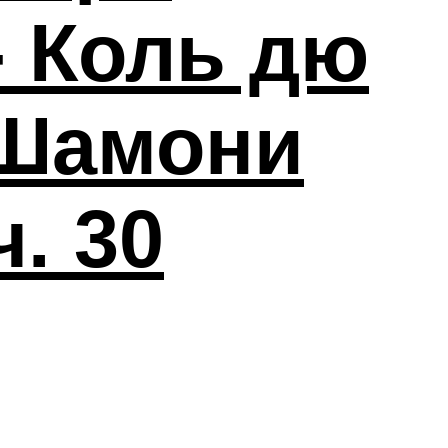
- Коль дю
 Шамони
ч. 30