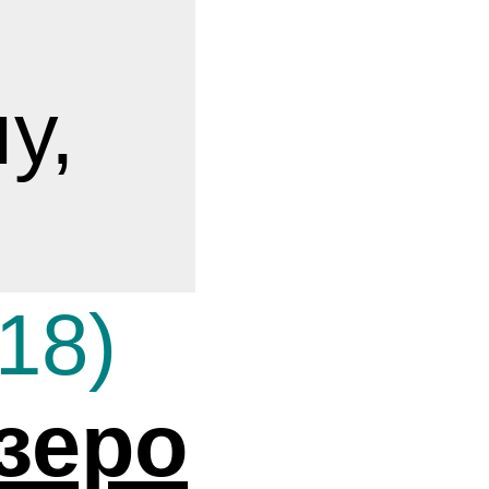
у,
18)
зеро