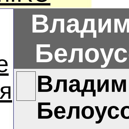
Влади
Белоус
е
Владим
я
Белоус