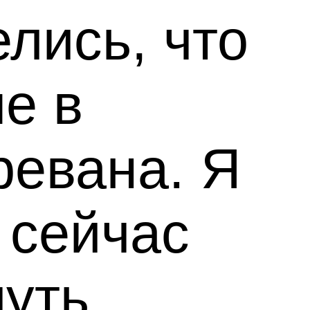
лись, что
е в
ревана. Я
 сейчас
чуть