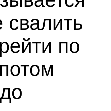
 свалить
ерейти по
 потом
 до