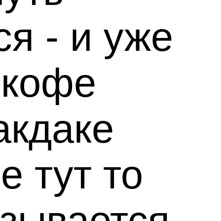
я - и уже
 кофе
акдаке
не тут то
азывается