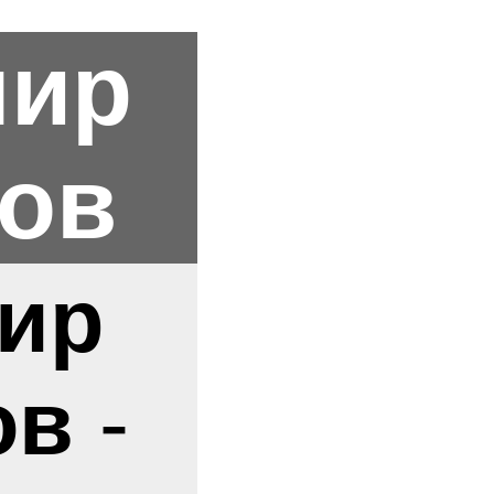
мир
ов
ир
ов
-