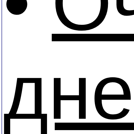
•
Оч
дне