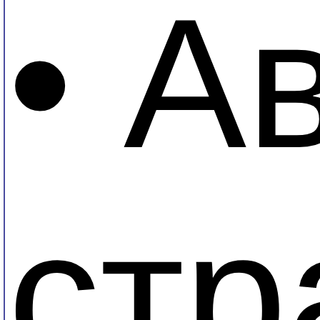
• А
стр