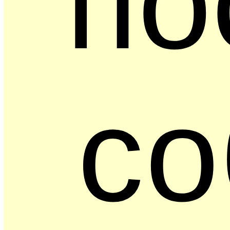
по
со