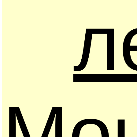
л
Mou