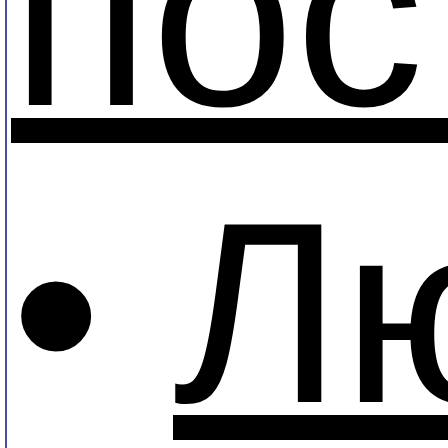
пос
•
Л