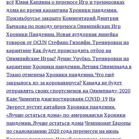
всё
Юлия Каплина о переносе Игр и тренировках
дома во время карантина
Хроники пандемии.
Приэльбрусье закрыто
Комментарий Дмитрия
Бычкова по поводу переноса Олимпийских Игр
Хроники Пандемии. Новая аутдорная линейка
товаров от OCUN
Стефано Гизолфи. Тренировки на
карантине
Как будет происходить отбор на
Олимпийские Игры?
Денис Урубко. Тренировки на
карантине
Хроники пандемии. Летняя Олимпиада в
Токио отменена
Хроники пандемии. Что ещё
закрылось из-за коронавируса?
Канада не будет
отправлять своих спортсменов на Олимпиаду-2020
Кале Чименти диагностировали COVID-19
На
Эверест пустят китайцев
Хроники пандемии.
«Лучше остаться дома» по-американски
Хроники
пандемии. Лучше остаться дома
Чемпионат Европы
по скалолазанию 2020 года перенесен на июнь