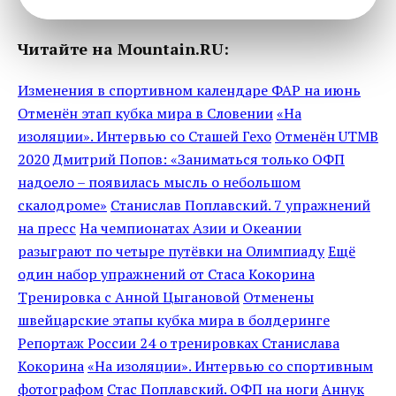
Читайте на Mountain.RU:
Изменения в спортивном календаре ФАР на июнь
Отменён этап кубка мира в Словении
«На
изоляции». Интервью со Сташей Гехо
Отменён UTMB
2020
Дмитрий Попов: «Заниматься только ОФП
надоело – появилась мысль о небольшом
скалодроме»
Станислав Поплавский. 7 упражнений
на пресс
На чемпионатах Азии и Океании
разыграют по четыре путёвки на Олимпиаду
Ещё
один набор упражнений от Стаса Кокорина
Тренировка с Анной Цыгановой
Отменены
швейцарские этапы кубка мира в болдеринге
Репортаж России 24 о тренировках Станислава
Кокорина
«На изоляции». Интервью со спортивным
фотографом
Стас Поплавский. ОФП на ноги
Аннук