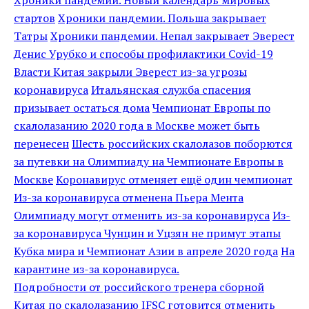
Хроники пандемии. Новый календарь мировых
стартов
Хроники пандемии. Польша закрывает
Татры
Хроники пандемии. Непал закрывает Эверест
Денис Урубко и способы профилактики Covid-19
Власти Китая закрыли Эверест из-за угрозы
коронавируса
Итальянская служба спасения
призывает остаться дома
Чемпионат Европы по
скалолазанию 2020 года в Москве может быть
перенесен
Шесть российских скалолазов поборются
за путевки на Олимпиаду на Чемпионате Европы в
Москве
Коронавирус отменяет ещё один чемпионат
Из-за коронавируса отменена Пьера Мента
Олимпиаду могут отменить из-за коронавируса
Из-
за коронавируса Чунцин и Уцзян не примут этапы
Кубка мира и Чемпионат Азии в апреле 2020 года
На
карантине из-за коронавируса.
Подробности от российского тренера сборной
Китая по скалолазанию
IFSC готовится отменить