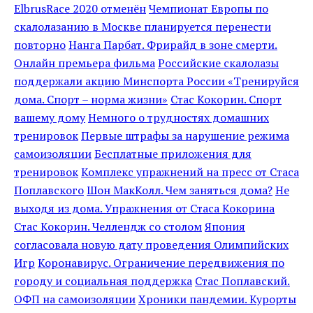
ElbrusRace 2020 отменён
Чемпионат Европы по
скалолазанию в Москве планируется перенести
повторно
Нанга Парбат. Фрирайд в зоне смерти.
Онлайн премьера фильма
Российские скалолазы
поддержали акцию Минспорта России «Тренируйся
дома. Спорт – норма жизни»
Стас Кокорин. Спорт
вашему дому
Немного о трудностях домашних
тренировок
Первые штрафы за нарушение режима
самоизоляции
Бесплатные приложения для
тренировок
Комплекс упражнений на пресс от Стаса
Поплавского
Шон МакКолл. Чем заняться дома?
Не
выходя из дома. Упражнения от Стаса Кокорина
Стас Кокорин. Челлендж со столом
Япония
согласовала новую дату проведения Олимпийских
Игр
Коронавирус. Ограничение передвижения по
городу и социальная поддержка
Стас Поплавский.
ОФП на самоизоляции
Хроники пандемии. Курорты