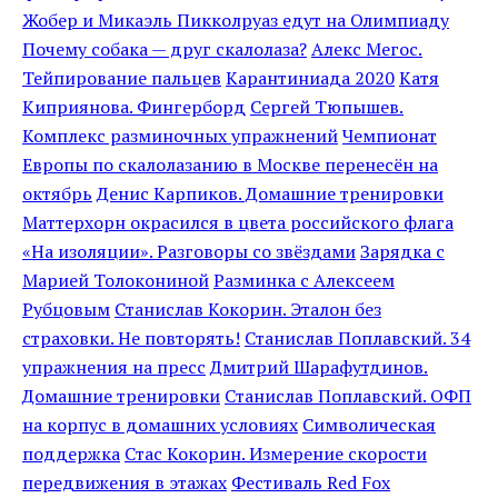
Жобер и Микаэль Пикколруаз едут на Олимпиаду
Почему собака — друг скалолаза?
Алекс Мегос.
Тейпирование пальцев
Карантиниада 2020
Катя
Киприянова. Фингерборд
Сергей Тюпышев.
Комплекс разминочных упражнений
Чемпионат
Европы по скалолазанию в Москве перенесён на
октябрь
Денис Карпиков. Домашние тренировки
Маттерхорн окрасился в цвета российского флага
«На изоляции». Разговоры со звёздами
Зарядка с
Марией Толокониной
Разминка с Алексеем
Рубцовым
Станислав Кокорин. Эталон без
страховки. Не повторять!
Станислав Поплавский. 34
упражнения на пресс
Дмитрий Шарафутдинов.
Домашние тренировки
Станислав Поплавский. ОФП
на корпус в домашних условиях
Символическая
поддержка
Стас Кокорин. Измерение скорости
передвижения в этажах
Фестиваль Red Fox