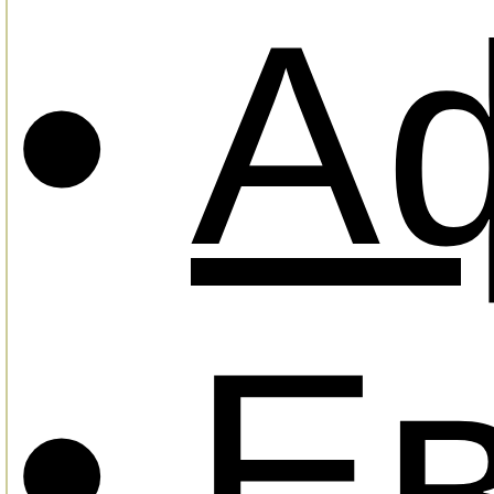
•
А
• Е