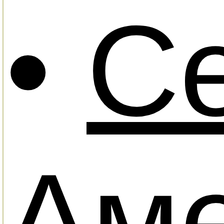
•
С
Ам