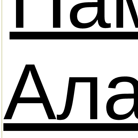
Па
Ал