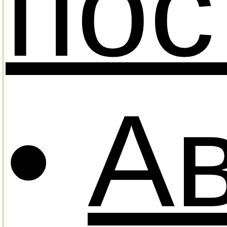
пос
•
А