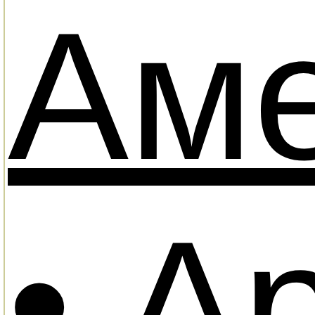
Ам
•
Ар