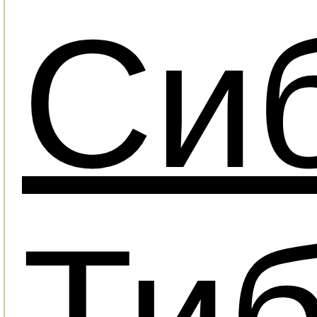
Си
Тиб