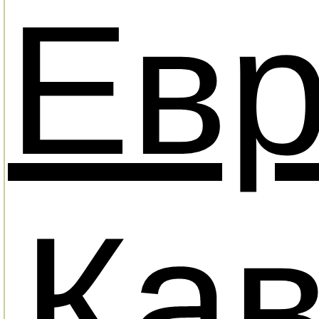
Ев
Кав