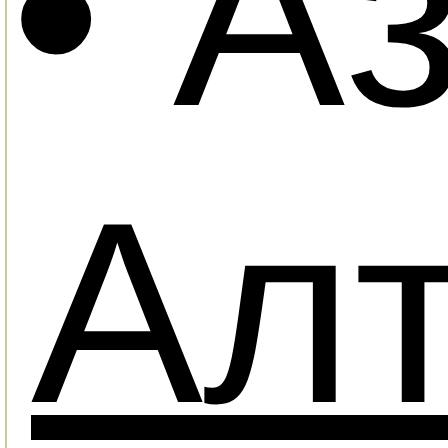
• А
Ал