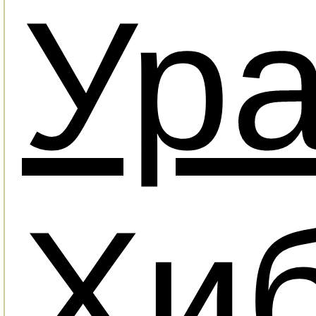
Ур
Хи