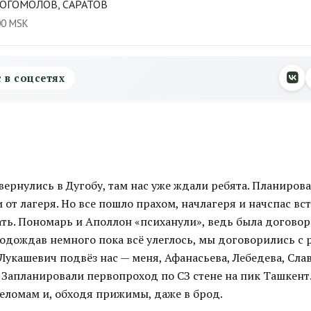
БОГОМОЛОВ, САРАТОВ
00 MSK
с в соцсетях
ернулись в Дугобу, там нас уже ждали ребята. Планирова
 от лагеря. Но все пошло прахом, начлагеря и начспас вст
ть. Пономарь и Аполлон «психанули», ведь была договор
Подождав немного пока всё улеглось, мы договорились с 
Лукашевич подвёз нас — меня, Афанасьева, Лебедева, Сла
 Запланировали первопроход по СЗ стене на пик Ташкент.
реломам и, обходя прижимы, даже в брод.