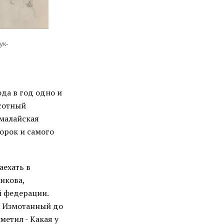
ук-
да в год одно и
ысотный
ималайская
орок и самого
аехать в
икова,
й федерации.
. Измотанный до
метил - Какая у