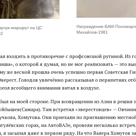
Награждение-БАМ-Пономарч
арчук-маршрут на ЦС
Михайлов-1981
82
ал входить в противоречие с профсоюзной рутиной. Из го
ниша», о которой я думал, но не мог реализовать — это в
ому же весной прошла очень успешно первая Советская Г
верест. Голодов увлечённо рассказывал о перипетиях отб
реол всеобщего внимания витал в воздухе.
был на моей стороне. При возвращении из Азии я решил з
Куйбышев(Самара). Там встретил «эверестовцев» — Овчинн
учкова, Хомутова. Они приехали по приглашению местно
гулёвских горах, на АвтоВАЗе, провели несколько встреч
н, я засыпал даже в первом ряду. На что Валера Хомутов за