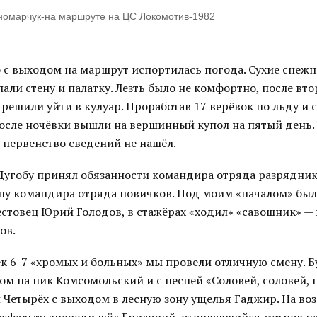
номарчук-на маршруте на ЦС Локомотив-1982
о с выходом на маршрут испортилась погода. Сухие снеж
али стену и палатку. Лезть было не комфортно, после вт
ешили уйти в кулуар. Проработав 17 верёвок по льду и 
после ночёвки вышли на вершинный купол на пятый день.
 первенство сведений не нашёл.
Дугобу принял обязанности командира отряда разряднико
у командира отряда новичков. Под моим «началом» бы
естовец Юрий Голодов, в стажёрах «ходил» «савошник» —
ов.
ек 6-7 «хромых и больных» мы провели отличную смену. 
ом на пик Комсомольский и с песней «Соловей, соловей, п
 Четырёх с выходом в лесную зону ущелья Гаджир. На во