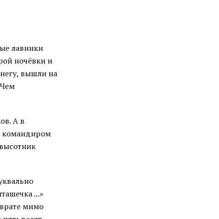
ные лавинки
орой ночёвки и
снегу, вышли на
 Чем
в. А в
л командиром
 высотник
Буквально
ташечка ...»
зврате мимо