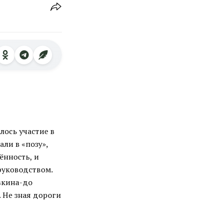
лось участие в
али в «позу»,
ённость, и
руководством.
вкина-до
 Не зная дороги