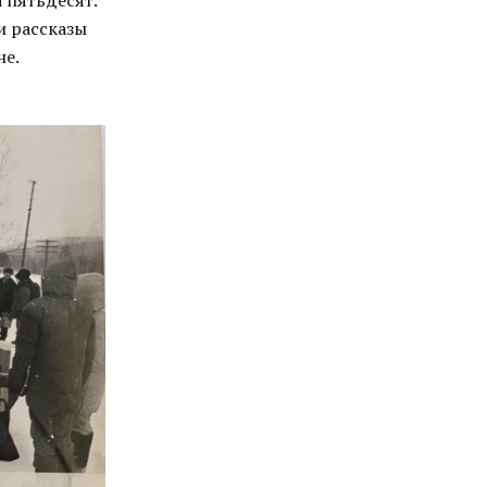
 пятьдесят.
и рассказы
не.