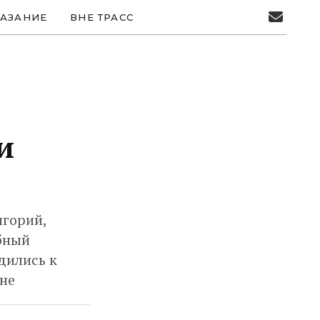
АЗАНИЕ
ВНЕ ТРАСС
и
игорий,
ебный
дились к
не