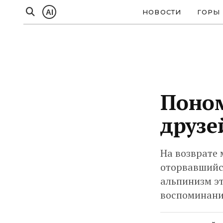
AI
НОВОСТИ
ГОРЫ
Поном
друзе
На возврате 
оторвавшийся
альпинизм эт
воспоминани