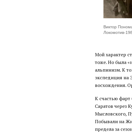
Виктор Поном
Локомотив-19
Мой характер ст
тоже. Но была «
альпинизм. К т
экспедиция на Э
восхождения. О
К счастью фарт 
Саратов через 
Мысловского, П
Побывали на Жи
предела за сезо