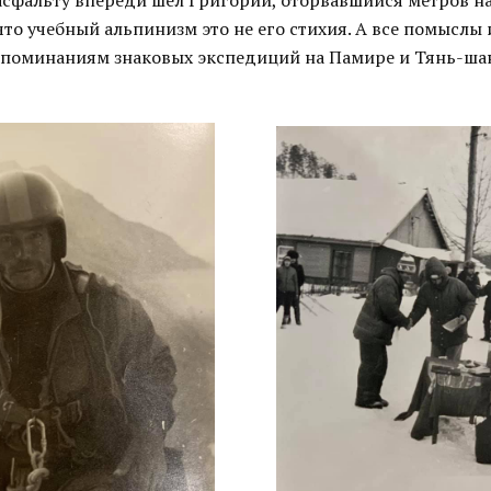
асфальту впереди шёл Григорий, оторвавшийся метров на
что учебный альпинизм это не его стихия. А все помыслы 
споминаниям знаковых экспедиций на Памире и Тянь-ша