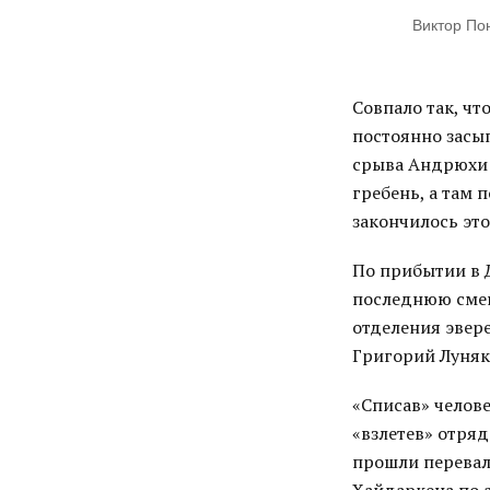
Виктор По
Совпало так, чт
постоянно засып
срыва Андрюхи р
гребень, а там 
закончилось это
По прибытии в 
последнюю смен
отделения эвер
Григорий Луняк
«Списав» челов
«взлетев» отряд
прошли перевал