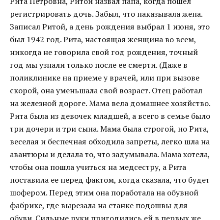
Рита Петровна, Ритой назвал папа, когда пошел
регистрировать дочь. Забыл, что наказывала жена.
Записал Ритой, а день рождения выбрал 1 июня, это
был 1942 год. Рита, настоящая женщина во всем,
никогда не говорила свой год рождения, точный
год мы узнали только после ее смерти. (Даже в
поликлинике на приеме у врачей, или при вызове
скорой, она уменьшала свой возраст. Отец работал
на железной дороге. Мама вела домашнее хозяйство.
Рита была из девочек младшей, а всего в семье было
три дочери и три сына. Мама была строгой, но Рита,
веселая и беспечная обходила запреты, легко шла на
авантюры и делала то, что задумывала. Мама хотела,
чтобы она пошла учиться на медсестру, а Рита
поставила ее перед фактом, когда сказала, что будет
шофером. Перед этим она поработала на обувной
фабрике, где вырезала на станке подошвы для
обуви. Сильные руки пригодились ей в первых же