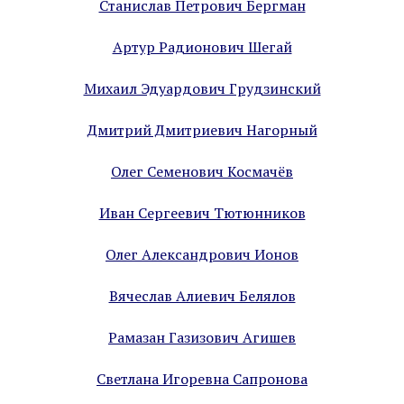
Станислав Петрович Бергман
Артур Радионович Шегай
Михаил Эдуардович Грудзинский
Дмитрий Дмитриевич Нагорный
Олег Семенович Космачёв
Иван Сергеевич Тютюнников
Олег Александрович Ионов
Вячеслав Алиевич Белялов
Рамазан Газизович Агишев
Светлана Игоревна Сапронова