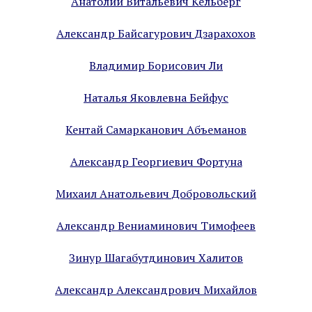
Анатолий Витальевич Кельберг
Александр Байсагурович Дзарахохов
Владимир Борисович Ли
Наталья Яковлевна Бейфус
Кентай Самарканович Абъеманов
Александр Георгиевич Фортуна
Михаил Анатольевич Добровольский
Александр Вениаминович Тимофеев
Зинур Шагабутдинович Халитов
Александр Александрович Михайлов