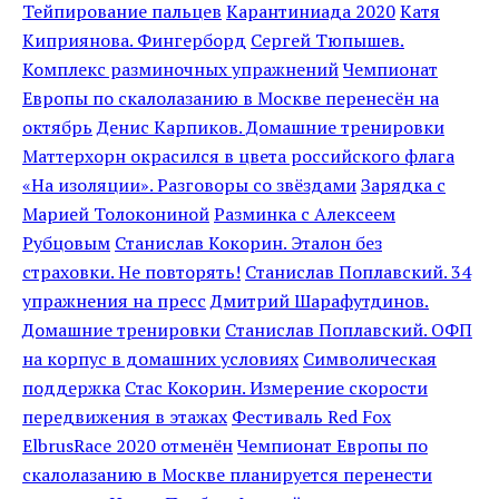
Тейпирование пальцев
Карантиниада 2020
Катя
Киприянова. Фингерборд
Сергей Тюпышев.
Комплекс разминочных упражнений
Чемпионат
Европы по скалолазанию в Москве перенесён на
октябрь
Денис Карпиков. Домашние тренировки
Маттерхорн окрасился в цвета российского флага
«На изоляции». Разговоры со звёздами
Зарядка с
Марией Толокониной
Разминка с Алексеем
Рубцовым
Станислав Кокорин. Эталон без
страховки. Не повторять!
Станислав Поплавский. 34
упражнения на пресс
Дмитрий Шарафутдинов.
Домашние тренировки
Станислав Поплавский. ОФП
на корпус в домашних условиях
Символическая
поддержка
Стас Кокорин. Измерение скорости
передвижения в этажах
Фестиваль Red Fox
ElbrusRace 2020 отменён
Чемпионат Европы по
скалолазанию в Москве планируется перенести