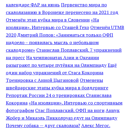
календаре ФАР на июнь
Первенство мира по
скалолазанию в Воронеже перенесено на 2021 год
Отменён этап кубка мира в Словении
«На
изоляции». Интервью со Сташей Гехо
Отменён UTMB
2020
Дмитрий Попов: «Заниматься только ОФП
надоело – появилась мысль о небольшом
скалодроме»
Станислав Поплавский. 7 упражнений
на пресс
На чемпионатах Азии и Океании
разыграют по четыре путёвки на Олимпиаду
Ещё
один набор упражнений от Стаса Кокорина
Тренировка с Анной Цыгановой
Отменены
швейцарские этапы кубка мира в болдеринге
Репортаж России 24 о тренировках Станислава
Кокорина
«На изоляции». Интервью со спортивным
фотографом
Стас Поплавский. ОФП на ноги
Аннук
Жобер и Микаэль Пикколруаз едут на Олимпиаду
Почему собака — друг скалолаза?
Алекс Мегос.