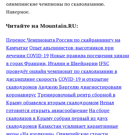
олимпииские чемпионы по скалолазанию.
Наверное.
Читайте на Mountain.RU:
Перенос Чемпионата России по скайраннингу на
Камчатке
Опыт альпинистов-высотников при
лечении COVID-19
Новые правила посещения хижин
в горах Франции, Италии и Швейцарии
IFSC
проведёт онлайн чемпионат по скалолазанию в
дисциплине скорость
COVID-19 и открытие
скалодромов
Анджею Баргелю диагностировали
коронавирус
Тренировочный центр сборной в
Крыму обзавелся вторым скалодромом
Непал
готовится открыть авиасообщение
На сборе
скалолазов в Крыму собран первый из двух
скалодромов
Казахстан усиливает карантинные
меры
«На изоляции». Олимпийские страсти