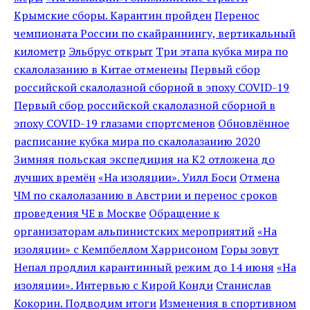
Крымские сборы. Карантин пройден
Перенос
чемпионата России по скайраннингу, вертикальный
километр
Эльбрус открыт
Три этапа кубка мира по
скалолазанию в Китае отменены
Первый сбор
российской скалолазной сборной в эпоху COVID-19
Первый сбор российской скалолазной сборной в
эпоху COVID-19 глазами спортсменов
Обновлённое
расписание кубка мира по скалолазанию 2020
Зимняя польская экспедиция на K2 отложена до
лучших времён
«На изоляции». Уилл Боси
Отмена
ЧМ по скалолазанию в Австрии и перенос сроков
проведения ЧЕ в Москве
Обращение к
организаторам альпинистских мероприятий
«На
изоляции» с Кемпбеллом Харрисоном
Горы зовут
Непал продлил карантинный режим до 14 июня
«На
изоляции». Интервью с Кирой Конди
Станислав
Кокорин. Подводим итоги
Изменения в спортивном