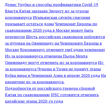
Денис Урубко и способы профилактики Covid-19
Власти Китая закрыли Эверест из-за угрозы
коронавируса
Итальянская служба спасения
призывает остаться дома
Чемпионат Европы по
скалолазанию 2020 года в Москве может быть
перенесен
Шесть российских скалолазов поборются
за путевки на Олимпиаду на Чемпионате Европы в
Москве
Коронавирус отменяет ещё один чемпионат
Из-за коронавируса отменена Пьера Мента
Олимпиаду могут отменить из-за коронавируса
Из-
за коронавируса Чунцин и Уцзян не примут этапы
Кубка мира и Чемпионат Азии в апреле 2020 года
На
карантине из-за коронавируса.
Подробности от российского тренера сборной
Китая по скалолазанию
IFSC готовится отменить
китайские этапы 2020-го года