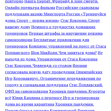
повторно
Нанга Парбат. Фрирайд в зоне смерти.
Онлайн премьера фильма
Российские скалолазы
поддержали акцию Минспорта России «Тренируйся
дома. Спорт – норма жизни»
Стас Кокорин. Спорт
вашему дому
Немного о трудностях домашних
тренировок
Первые штрафы за нарушение режима
самоизоляции
Бесплатные приложения для
тренировок
Комплекс упражнений на пресс от Стаса
Поплавского
Шон МакКолл. Чем заняться дома?
Не
выходя из дома. Упражнения от Стаса Кокорина
Стас Кокорин. Челлендж со столом
Япония
согласовала новую дату проведения Олимпийских
Игр
Коронавирус. Ограничение передвижения по
городу и социальная поддержка
Стас Поплавский.
ОФП на самоизоляции
Хроники пандемии. Курорты
всё
Юлия Каплина о переносе Игр и тренировках
дома во время карантина
Хроники пандемии.
Приэльбрусье закрыто
Комментарий Дмитрия