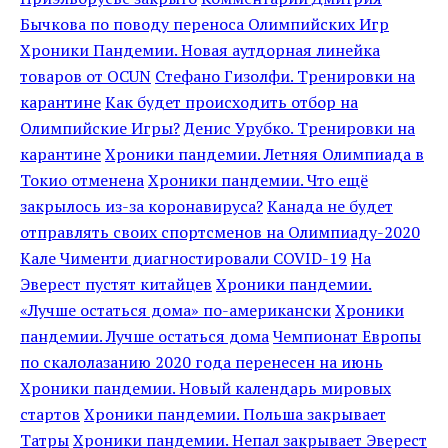
Бычкова по поводу переноса Олимпийских Игр
Хроники Пандемии. Новая аутдорная линейка
товаров от OCUN
Стефано Гизолфи. Тренировки на
карантине
Как будет происходить отбор на
Олимпийские Игры?
Денис Урубко. Тренировки на
карантине
Хроники пандемии. Летняя Олимпиада в
Токио отменена
Хроники пандемии. Что ещё
закрылось из-за коронавируса?
Канада не будет
отправлять своих спортсменов на Олимпиаду-2020
Кале Чименти диагностировали COVID-19
На
Эверест пустят китайцев
Хроники пандемии.
«Лучше остаться дома» по-американски
Хроники
пандемии. Лучше остаться дома
Чемпионат Европы
по скалолазанию 2020 года перенесен на июнь
Хроники пандемии. Новый календарь мировых
стартов
Хроники пандемии. Польша закрывает
Татры
Хроники пандемии. Непал закрывает Эверест