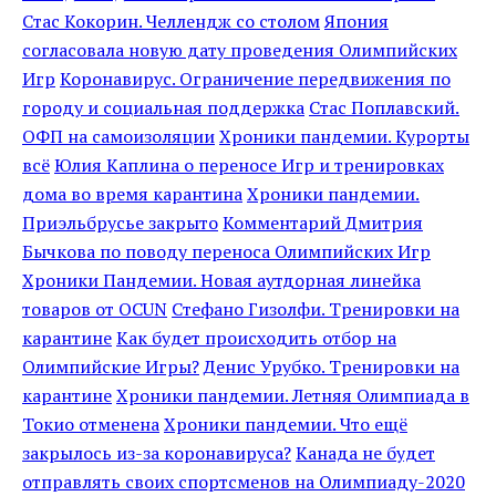
Стас Кокорин. Челлендж со столом
Япония
согласовала новую дату проведения Олимпийских
Игр
Коронавирус. Ограничение передвижения по
городу и социальная поддержка
Стас Поплавский.
ОФП на самоизоляции
Хроники пандемии. Курорты
всё
Юлия Каплина о переносе Игр и тренировках
дома во время карантина
Хроники пандемии.
Приэльбрусье закрыто
Комментарий Дмитрия
Бычкова по поводу переноса Олимпийских Игр
Хроники Пандемии. Новая аутдорная линейка
товаров от OCUN
Стефано Гизолфи. Тренировки на
карантине
Как будет происходить отбор на
Олимпийские Игры?
Денис Урубко. Тренировки на
карантине
Хроники пандемии. Летняя Олимпиада в
Токио отменена
Хроники пандемии. Что ещё
закрылось из-за коронавируса?
Канада не будет
отправлять своих спортсменов на Олимпиаду-2020