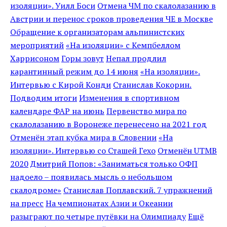
изоляции». Уилл Боси
Отмена ЧМ по скалолазанию в
Австрии и перенос сроков проведения ЧЕ в Москве
Обращение к организаторам альпинистских
мероприятий
«На изоляции» с Кемпбеллом
Харрисоном
Горы зовут
Непал продлил
карантинный режим до 14 июня
«На изоляции».
Интервью с Кирой Конди
Станислав Кокорин.
Подводим итоги
Изменения в спортивном
календаре ФАР на июнь
Первенство мира по
скалолазанию в Воронеже перенесено на 2021 год
Отменён этап кубка мира в Словении
«На
изоляции». Интервью со Сташей Гехо
Отменён UTMB
2020
Дмитрий Попов: «Заниматься только ОФП
надоело – появилась мысль о небольшом
скалодроме»
Станислав Поплавский. 7 упражнений
на пресс
На чемпионатах Азии и Океании
разыграют по четыре путёвки на Олимпиаду
Ещё