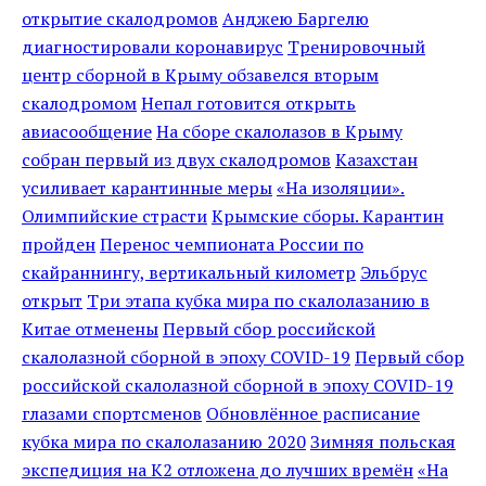
открытие скалодромов
Анджею Баргелю
диагностировали коронавирус
Тренировочный
центр сборной в Крыму обзавелся вторым
скалодромом
Непал готовится открыть
авиасообщение
На сборе скалолазов в Крыму
собран первый из двух скалодромов
Казахстан
усиливает карантинные меры
«На изоляции».
Олимпийские страсти
Крымские сборы. Карантин
пройден
Перенос чемпионата России по
скайраннингу, вертикальный километр
Эльбрус
открыт
Три этапа кубка мира по скалолазанию в
Китае отменены
Первый сбор российской
скалолазной сборной в эпоху COVID-19
Первый сбор
российской скалолазной сборной в эпоху COVID-19
глазами спортсменов
Обновлённое расписание
кубка мира по скалолазанию 2020
Зимняя польская
экспедиция на K2 отложена до лучших времён
«На