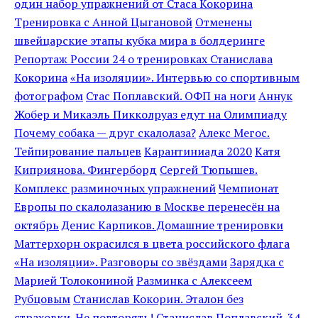
один набор упражнений от Стаса Кокорина
Тренировка с Анной Цыгановой
Отменены
швейцарские этапы кубка мира в болдеринге
Репортаж России 24 о тренировках Станислава
Кокорина
«На изоляции». Интервью со спортивным
фотографом
Стас Поплавский. ОФП на ноги
Аннук
Жобер и Микаэль Пикколруаз едут на Олимпиаду
Почему собака — друг скалолаза?
Алекс Мегос.
Тейпирование пальцев
Карантиниада 2020
Катя
Киприянова. Фингерборд
Сергей Тюпышев.
Комплекс разминочных упражнений
Чемпионат
Европы по скалолазанию в Москве перенесён на
октябрь
Денис Карпиков. Домашние тренировки
Маттерхорн окрасился в цвета российского флага
«На изоляции». Разговоры со звёздами
Зарядка с
Марией Толокониной
Разминка с Алексеем
Рубцовым
Станислав Кокорин. Эталон без
страховки. Не повторять!
Станислав Поплавский. 34