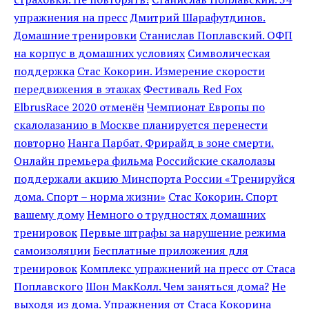
упражнения на пресс
Дмитрий Шарафутдинов.
Домашние тренировки
Станислав Поплавский. ОФП
на корпус в домашних условиях
Символическая
поддержка
Стас Кокорин. Измерение скорости
передвижения в этажах
Фестиваль Red Fox
ElbrusRace 2020 отменён
Чемпионат Европы по
скалолазанию в Москве планируется перенести
повторно
Нанга Парбат. Фрирайд в зоне смерти.
Онлайн премьера фильма
Российские скалолазы
поддержали акцию Минспорта России «Тренируйся
дома. Спорт – норма жизни»
Стас Кокорин. Спорт
вашему дому
Немного о трудностях домашних
тренировок
Первые штрафы за нарушение режима
самоизоляции
Бесплатные приложения для
тренировок
Комплекс упражнений на пресс от Стаса
Поплавского
Шон МакКолл. Чем заняться дома?
Не
выходя из дома. Упражнения от Стаса Кокорина