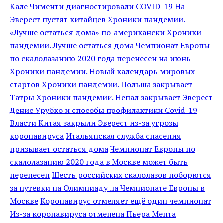
Кале Чименти диагностировали COVID-19
На
Эверест пустят китайцев
Хроники пандемии.
«Лучше остаться дома» по-американски
Хроники
пандемии. Лучше остаться дома
Чемпионат Европы
по скалолазанию 2020 года перенесен на июнь
Хроники пандемии. Новый календарь мировых
стартов
Хроники пандемии. Польша закрывает
Татры
Хроники пандемии. Непал закрывает Эверест
Денис Урубко и способы профилактики Covid-19
Власти Китая закрыли Эверест из-за угрозы
коронавируса
Итальянская служба спасения
призывает остаться дома
Чемпионат Европы по
скалолазанию 2020 года в Москве может быть
перенесен
Шесть российских скалолазов поборются
за путевки на Олимпиаду на Чемпионате Европы в
Москве
Коронавирус отменяет ещё один чемпионат
Из-за коронавируса отменена Пьера Мента