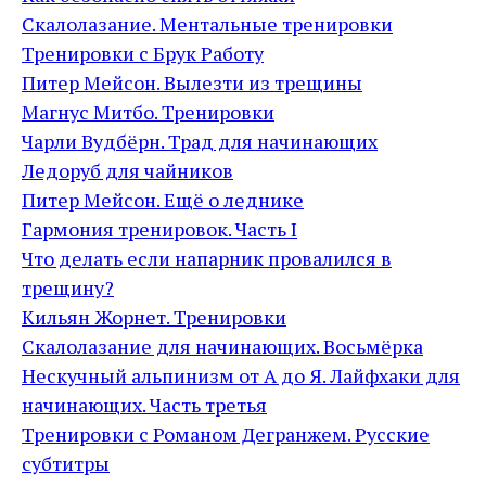
Скалолазание. Ментальные тренировки
Тренировки с Брук Работу
Питер Мейсон. Вылезти из трещины
Магнус Митбо. Тренировки
Чарли Вудбёрн. Трад для начинающих
Ледоруб для чайников
Питер Мейсон. Ещё о леднике
Гармония тренировок. Часть I
Что делать если напарник провалился в
трещину?
Кильян Жорнет. Тренировки
Скалолазание для начинающих. Восьмёрка
Нескучный альпинизм от А до Я. Лайфхаки для
начинающих. Часть третья
Тренировки с Романом Дегранжем. Русские
субтитры