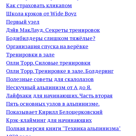
Как страховать кликапом
Школа крэков от Wide Boyz
Первый узел
Дэйв МакЛауд. Секреты тренировок
Бодибилдеры слишком тяжёлые?
Организация спуска на верёвке
Тренировки в зале
Олли Торр. Силовые тренировки
Олли Торр. Тренировке в зале. Болдеринг
Полезные советы для скалолазов
Нескучный альпинизм от А до Я.
Лайфхаки для начинающих. Часть вторая
Пять основных узлов в альпинизме.
Показывает Кирилл Белоцерковский
Крэк-клайминг для начинающих
Полная версия книги "Техника альпинизма"