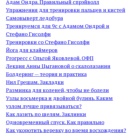
Адам Ондра. Правильный спрэйволл
Упражнения для тренировки пальцев и кистей
Самовыверт ледобура
Тренируемся для 9c с Адамом Ондрой и
Стефано Гисолфи
Тренировки со Стефано Гисолфи
Йога для клаймеров
Proгресс с Ольгой Яковлевой. ОФП
Лекция Анны Цыгановой о скалолазании
Болдеринг — теория и практика
Нил Грешам. Закладки
Разминка для коленей, чтобы не болели
Узлы восьмерка и двойной булинь. Каким
узлом лучше привязываться?
Как лазить по щелям. Заклинки
Одновременный спуск. Как правильно
Как укоротить веревку во время восхождения?