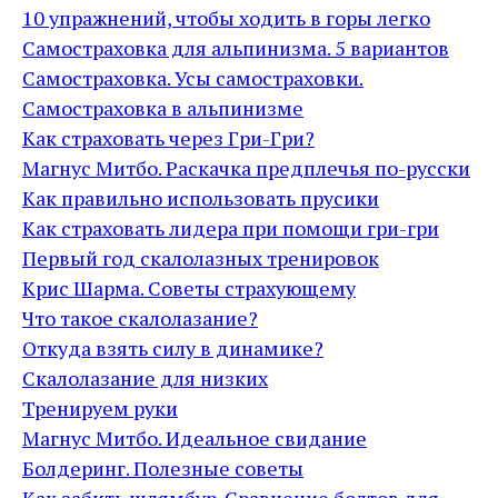
10 упражнений, чтобы ходить в горы легко
Самостраховка для альпинизма. 5 вариантов
Самостраховка. Усы самостраховки.
Самостраховка в альпинизме
Как страховать через Гри-Гри?
Магнус Митбо. Раскачка предплечья по-русски
Как правильно использовать прусики
Как страховать лидера при помощи гри-гри
Первый год скалолазных тренировок
Крис Шарма. Советы страхующему
Что такое скалолазание?
Откуда взять силу в динамике?
Скалолазание для низких
Тренируем руки
Магнус Митбо. Идеальное свидание
Болдеринг. Полезные советы