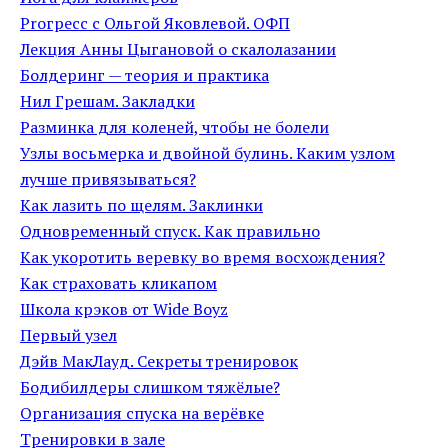
Proгресс с Ольгой Яковлевой. ОФП
Лекция Анны Цыгановой о скалолазании
Болдеринг — теория и практика
Нил Грешам. Закладки
Разминка для коленей, чтобы не болели
Узлы восьмерка и двойной булинь. Каким узлом
лучше привязываться?
Как лазить по щелям. Заклинки
Одновременный спуск. Как правильно
Как укоротить веревку во время восхождения?
Как страховать кликапом
Школа крэков от Wide Boyz
Первый узел
Дэйв МакЛауд. Секреты тренировок
Бодибилдеры слишком тяжёлые?
Организация спуска на верёвке
Тренировки в зале