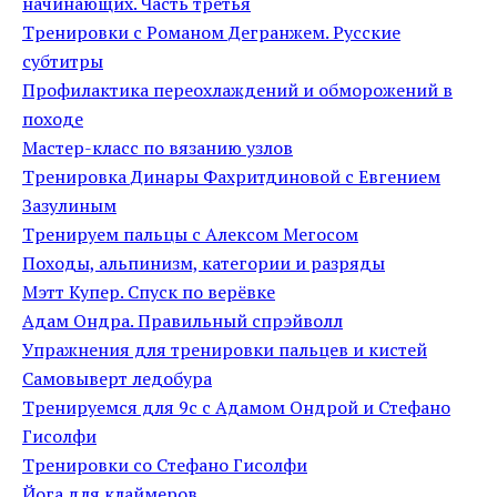
начинающих. Часть третья
Тренировки с Романом Дегранжем. Русские
субтитры
Профилактика переохлаждений и обморожений в
походе
Мастер-класс по вязанию узлов
Тренировка Динары Фахритдиновой с Евгением
Зазулиным
Тренируем пальцы с Алексом Мегосом
Походы, альпинизм, категории и разряды
Мэтт Купер. Спуск по верёвке
Адам Ондра. Правильный спрэйволл
Упражнения для тренировки пальцев и кистей
Самовыверт ледобура
Тренируемся для 9c с Адамом Ондрой и Стефано
Гисолфи
Тренировки со Стефано Гисолфи
Йога для клаймеров