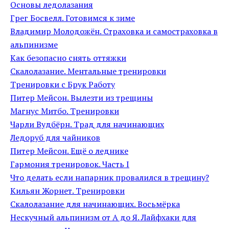
Основы ледолазания
Грег Босвелл. Готовимся к зиме
Владимир Молодожён. Страховка и самостраховка в
альпинизме
Как безопасно снять оттяжки
Скалолазание. Ментальные тренировки
Тренировки с Брук Работу
Питер Мейсон. Вылезти из трещины
Магнус Митбо. Тренировки
Чарли Вудбёрн. Трад для начинающих
Ледоруб для чайников
Питер Мейсон. Ещё о леднике
Гармония тренировок. Часть I
Что делать если напарник провалился в трещину?
Кильян Жорнет. Тренировки
Скалолазание для начинающих. Восьмёрка
Нескучный альпинизм от А до Я. Лайфхаки для