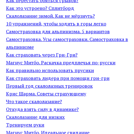
Как перестать бояться срывов?
Как это устроено? Сплитборд
Скалолазание зимой. Как не мёрзнуть?
10 упражнений, чтобы ходить в горы легко
Самостраховка для альпинизма. 5 вариантов
Самостраховка. Усы самостраховки. Самостраховка в
альпинизме
Как страховать через Гри-Гри?
Магнус Митбо. Раскачка предплечья по-русски
Как правильно использовать прусики
Как страховать лидера при помощи гри-гри
Первый год скалолазных тренировок
Крис Шарма. Советы страхующему
Что такое скалолазание?
Откуда взять силу в динамике?
Скалолазание для низких
Тренируем руки
Магнус Митбо. Идеальное свидание