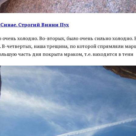
Синае. Строгий Винни Пух
 очень холодно. Во-вторых, было очень сильно холодно. 
. В-четвертых, наша трещина, по которой спрямляли мар
большую часть дня покрыта мраком, т.е. находится в тени