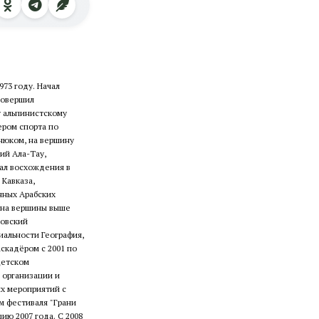
73 году. Начал
совершил
 альпинистскому
тером спорта по
юком, на вершину
ий Ала-Тау,
шал восхождения в
 Кавказа,
нных Арабских
я на вершины выше
ковский
иальности География,
аскадёром с 2001 по
"Детском
 организации и
их мероприятий с
 фестиваля "Грани
ию 2007 года. С 2008