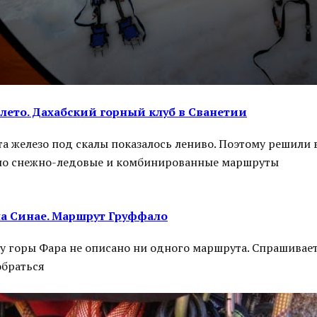
лето. Дахабский горный клуб в Сванетии
та железо под скалы показалось лениво. Поэтому решили
но снежно-ледовые и комбинированные маршруты
а Синае. Маршрут Груффало
у горы Фара не описано ни одного маршрута. Спрашивает
браться