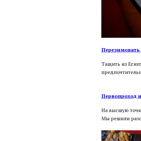
Перезимовать 
Тащить из Егип
предпочтитель
Первопроход н
На высшую точк
Мы решили разо