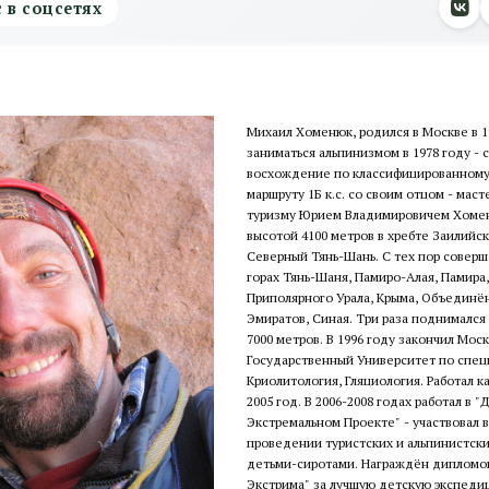
с в соцсетях
Михаил Хоменюк, родился в Москве в 19
заниматься альпинизмом в 1978 году - 
восхождение по классифицированному
маршруту 1Б к.с. со своим отцом - мас
туризму Юрием Владимировичем Хомен
высотой 4100 метров в хребте Заилийск
Северный Тянь-Шань. С тех пор совер
горах Тянь-Шаня, Памиро-Алая, Памира,
Приполярного Урала, Крыма, Объединё
Эмиратов, Синая. Три раза поднималс
7000 метров. В 1996 году закончил Мос
Государственный Университет по спец
Криолитология, Гляциология. Работал к
2005 год. В 2006-2008 годах работал в 
Экстремальном Проекте" - участвовал в
проведении туристских и альпинистск
детьми-сиротами. Награждён дипломом
Экстрима" за лучшую детскую экспедиц