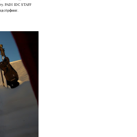
гу. PADI IDC STAFF
ндсёрфинг.