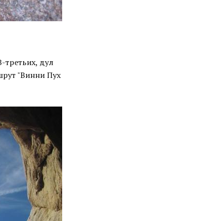
В-третьих, дул
шрут "Винни Пух