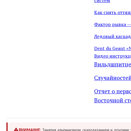
систем
Как снять оття
Фактор рывка —
Ледовый каскад 
Dent du Geant «
Видео инструкц
Вильдшпитце 
Случайностей
Отчет о перв
Восточной ст
ВНИМАНИЕ:
Занятия альпинизмом, скалолазанием и другими 