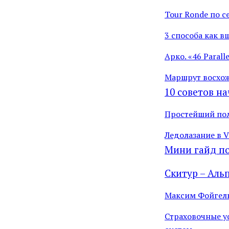
Tour Ronde по с
3 способа как 
Арко. «46 Parall
Маршрут восхож
10 советов н
Простейший пол
Ледолазание в V
Мини гайд п
Скитур – Альп
Максим Фойгель
Страховочные у