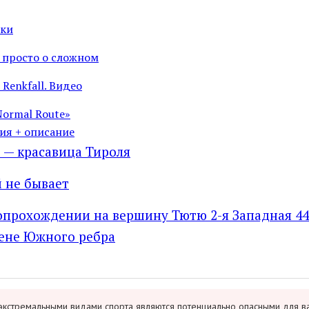
жки
 просто о сложном
Renkfall. Видео
Normal Route»
ия + описание
— красавица Тироля
 не бывает
опрохождении на вершину Тютю 2-я Западная 44
ене Южного ребра
экстремальными видами спорта являются потенциально опасными для в