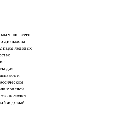
 мы чаще всего
го диапазона
 2 пары ледовых
ество
ие
ты для
аскадов и
лассическом
нию моделей
, это поможет
ный ледовый