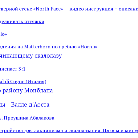
еверной стене «North Face» — видео инструкция + описан
вщелкивать оттяжки
elo»
дения на Matterhorn по гребню «Hornli»
ачинающему скалолазу
испаст 3:1
al di Cogne (Италия)
о району Монблана
ы – Валле д'Аоста
. Проушина Абалакова
стройства для альпинизма и скалолазания. Плюсы и мину