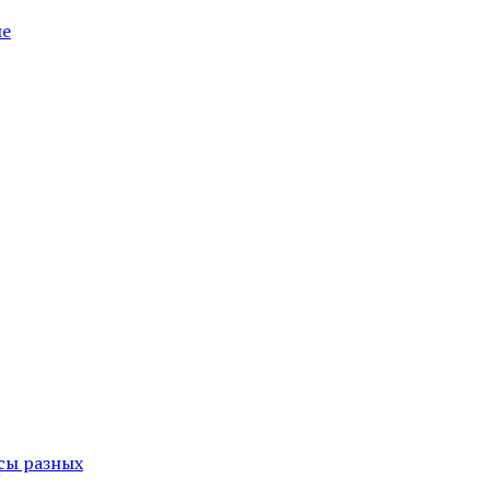
ие
сы разных