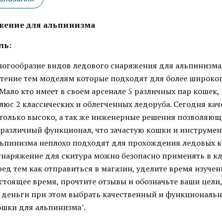
жение для альпинизма
ль:
ногообразие видов ледового снаряжения для альпинизма
тение тем моделям которые подходят для более широко
Мало кто имеет в своем арсенале 5 различных пар кошек,
юс 2 классических и облегченных ледоруба. Сегодня кач
только высоко, а так же инженерные решения позволяющ
различный функционал, что зачастую кошки и инструмен
льпинизма неплохо подходят для прохождения ледовых к
 снаряжение для скитура можно безопасно применять в к
ред тем как отправиться в магазин, уделите время изуче
стоящее время, прочтите отзывы и обозначьте ваши цели
 деньги при этом выбрать качественный и функциональ
ошки для альпинизма".