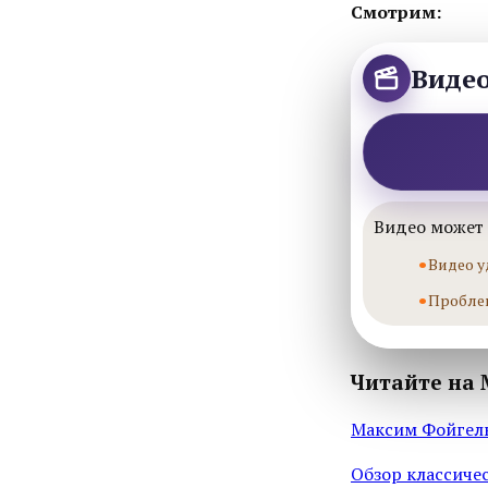
Смотрим:
Виде
Видео может 
Видео у
Пробле
Читайте на 
Максим Фойгель
Обзор классиче