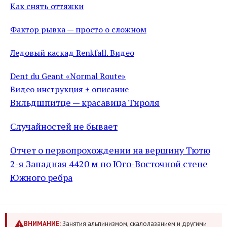
Как снять оттяжки
Фактор рывка — просто о сложном
Ледовый каскад Renkfall. Видео
Dent du Geant «Normal Route»
Видео инструкция + описание
Вильдшпитце — красавица Тироля
Случайностей не бывает
Отчет о первопрохождении на вершину Тютю
2-я Западная 4420 м по Юго-Восточной стене
Южного ребра
ВНИМАНИЕ:
Занятия альпинизмом, скалолазанием и другими