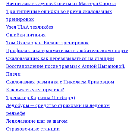
Начни лазать лучше. Советы от Мастера Спорта
Три типичные ошибки во время скалолазных
тренировок
Узел UIAA техликбез
Ошибки питания
Том Охаллоран. Баланс тренировок
Профилактика травматизма в любительском спорте
Скалолазание: как перевязываться на станции
Восстановление после травмы с Анной Цыгановой.
Плечи
Скалолазная разминка с Николаем Яриловцом
Как вязать узел прусика?
Тренажер Коркина (Пегборд)
Ледобуры — средство страховки на ледовом
рельефе
Ледолазание шаг за шагом
Страховочные станции