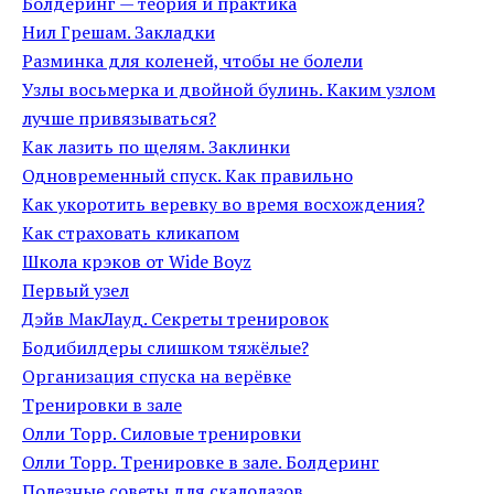
Болдеринг — теория и практика
Нил Грешам. Закладки
Разминка для коленей, чтобы не болели
Узлы восьмерка и двойной булинь. Каким узлом
лучше привязываться?
Как лазить по щелям. Заклинки
Одновременный спуск. Как правильно
Как укоротить веревку во время восхождения?
Как страховать кликапом
Школа крэков от Wide Boyz
Первый узел
Дэйв МакЛауд. Секреты тренировок
Бодибилдеры слишком тяжёлые?
Организация спуска на верёвке
Тренировки в зале
Олли Торр. Силовые тренировки
Олли Торр. Тренировке в зале. Болдеринг
Полезные советы для скалолазов