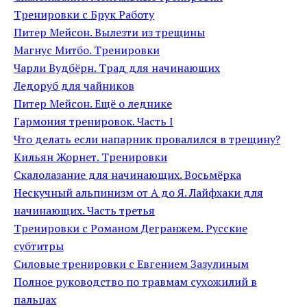
Тренировки с Брук Работу
Питер Мейсон. Вылезти из трещины
Магнус Митбо. Тренировки
Чарли Вудбёрн. Трад для начинающих
Ледоруб для чайников
Питер Мейсон. Ещё о леднике
Гармония тренировок. Часть I
Что делать если напарник провалился в трещину?
Кильян Жорнет. Тренировки
Скалолазание для начинающих. Восьмёрка
Нескучный альпинизм от А до Я. Лайфхаки для
начинающих. Часть третья
Тренировки с Романом Дегранжем. Русские
субтитры
Силовые тренировки с Евгением Зазулиным
Полное руководство по травмам сухожилий в
пальцах