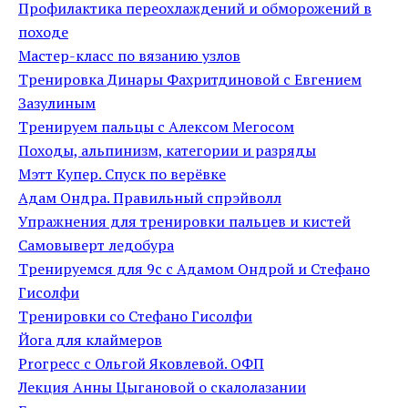
Профилактика переохлаждений и обморожений в
походе
Мастер-класс по вязанию узлов
Тренировка Динары Фахритдиновой с Евгением
Зазулиным
Тренируем пальцы с Алексом Мегосом
Походы, альпинизм, категории и разряды
Мэтт Купер. Спуск по верёвке
Адам Ондра. Правильный спрэйволл
Упражнения для тренировки пальцев и кистей
Самовыверт ледобура
Тренируемся для 9c с Адамом Ондрой и Стефано
Гисолфи
Тренировки со Стефано Гисолфи
Йога для клаймеров
Proгресс с Ольгой Яковлевой. ОФП
Лекция Анны Цыгановой о скалолазании