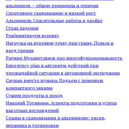
альпинизм — общие принципы и отличия
Спортивное скалолазание и низкий рост
Альпинизм. Спасательные работы в двойке
Страх падения
Реабилитируем веревку
Нагрузка на верхнюю точку при срыве. Польза и
вред трения
Ратмир Мухаметзянов про многофункциональность
Emergency plan и алгоритм действий при
чрезвычайной ситуации в автономной экспедиции
Cayman вместо жумара. Подъем с помощью
компактного зажима
Сушим продукты в поход
Николай Тотмянин. Аспекты подготовки и успеха
высотных восхождений
Срывы в скалолазании и альпинизме: риски,
механика и тренировки