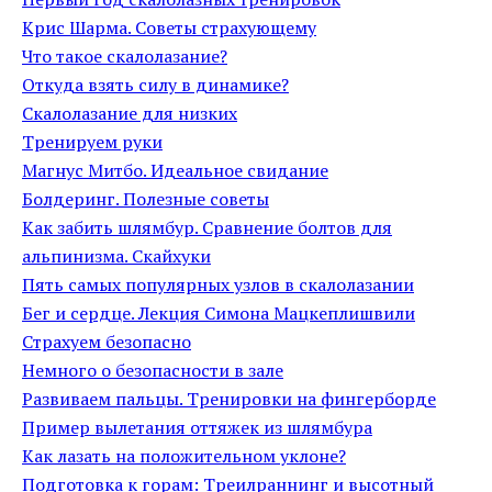
Крис Шарма. Советы страхующему
Что такое скалолазание?
Откуда взять силу в динамике?
Скалолазание для низких
Тренируем руки
Магнус Митбо. Идеальное свидание
Болдеринг. Полезные советы
Как забить шлямбур. Сравнение болтов для
альпинизма. Скайхуки
Пять самых популярных узлов в скалолазании
Бег и сердце. Лекция Симона Мацкеплишвили
Страхуем безопасно
Немного о безопасности в зале
Развиваем пальцы. Тренировки на фингерборде
Пример вылетания оттяжек из шлямбура
Как лазать на положительном уклоне?
Подготовка к горам: Треилраннинг и высотный