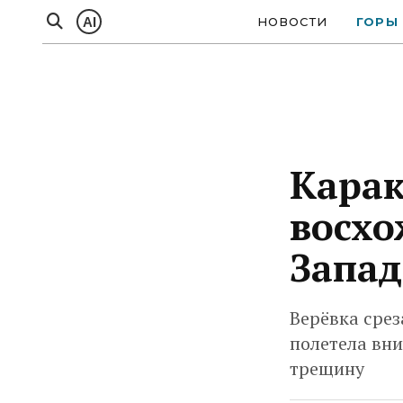
AI
НОВОСТИ
ГОРЫ
Карак
восхо
Запад
Верёвка срез
полетела вни
трещину