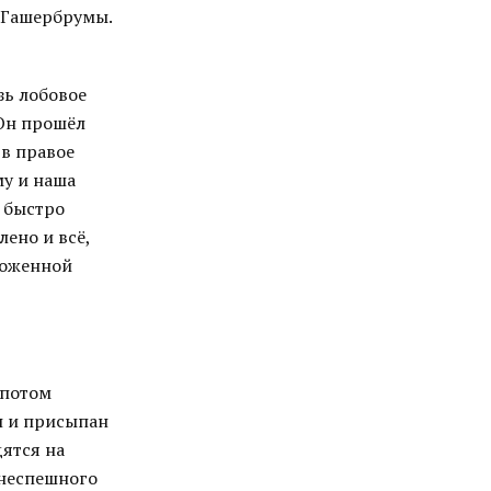
и Гашербрумы.
зь лобовое
 Он прошёл
в правое
му и наша
, быстро
ено и всё,
роженной
 потом
н и присыпан
ятся на
 неспешного