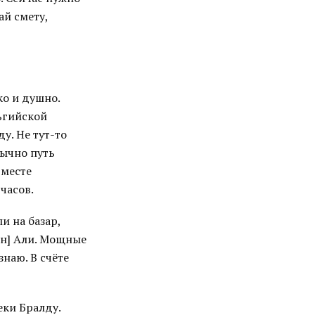
ай смету,
ко и душно.
ьгийской
у. Не тут-то
бычно путь
 месте
часов.
и на базар,
ин] Али. Мощные
наю. В счёте
еки Бралду.