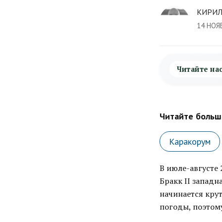
КИРИЛ
14 НОЯ
Читайте на
Читайте больше
Каракорум
В июле-августе
Бракк II западна
начинается крут
погоды, поэтому