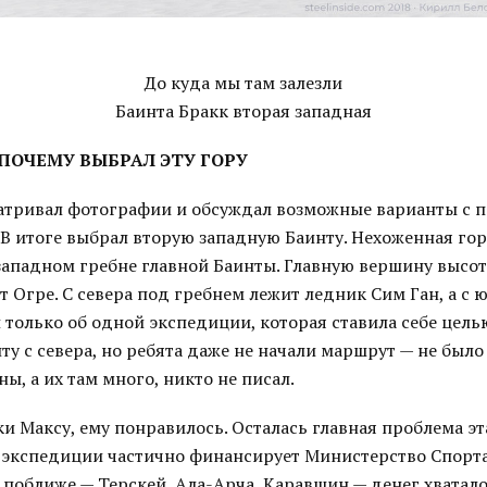
До куда мы там залезли
Баинта Бракк вторая западная
ПОЧЕМУ ВЫБРАЛ ЭТУ ГОРУ
атривал фотографии и обсуждал возможные варианты с 
 В итоге выбрал вторую западную Баинту. Нехоженная гор
 западном гребне главной Баинты. Главную вершину высо
 Огре. С севера под гребнем лежит ледник Сим Ган, а с 
л только об одной экспедиции, которая ставила себе цел
ту с севера, но ребята даже не начали маршрут — не было
, а их там много, никто не писал.
и Максу, ему понравилось. Осталась главная проблема э
 экспедиции частично финансирует Министерство Спорта
поближе — Терскей, Ала-Арча, Каравшин — денег хватало