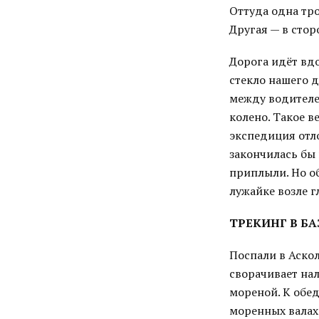
Оттуда одна тро
Другая — в стор
Дорога идёт вдо
стекло нашего 
между водителе
колено. Такое в
экспедиция отло
закончилась бы 
приплыли. Но о
лужайке возле 
ТРЕКИНГ В БА
Поспали в Аскол
сворачивает нал
мореной. К обе
моренных валах 