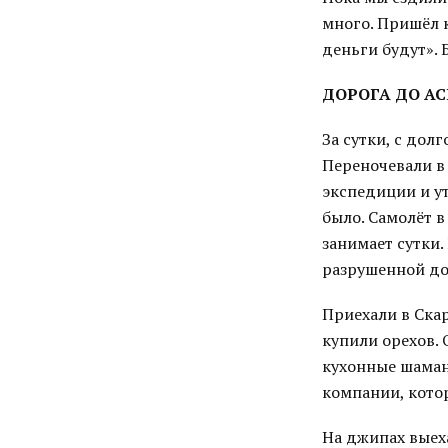
много. Пришёл к
деньги будут». 
ДОРОГА ДО АС
За сутки, с дол
Переночевали в
экспедиции и ут
было. Самолёт в
занимает сутки.
разрушенной до
Приехали в Скар
купили орехов.
кухонные шаманы
компании, котор
На джипах выеха