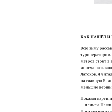
КАК НАШЁЛ И 
Всю зиму рассм
туроператором.
метров стоит в
иногда называют
Латоков. Я чита
на главную Баин
меньшие вершины
Показал картинк
— деньги. Наши
Пока мы ездили 