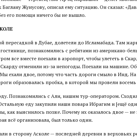
 Баглану Жунусову, описал ему ситуацию. Он сказал: «Дав
Без его помощи ничего бы не вышло.
КОЛЕ
гой пересадкой в Дубае, долетели до Исламабада. Там жар
 гостинице, познакомились с ребятами из американо-бел
ром все вместе поехали в аэропорт, чтобы улететь в Скард
 Скарду отменили из-за непогоды. Поехали на машине. О
 Мы ехали двое, потому что часть дороги смыло в Инд. На
роги образовалась пробка, в которой мы провели восемь 
ду. Познакомились с Али, нашим тур-оператором. Сходил
 Остальную еду закупили наши повара Ибрагим и [ещё од
, как выяснилось позже. Почему их оказалось двое — не з
ая всё организовала, был только один.
ли в сторону Асколе — последней деревни в верховьях р