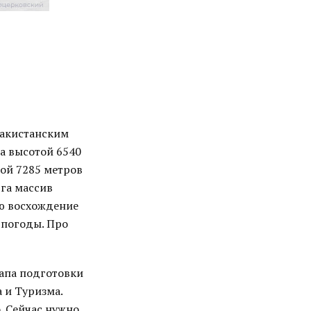
пакистанским
а высотой 6540
той 7285 метров
юга массив
ью восхождение
 погоды. Про
тапа подготовки
 и Туризма.
. Сейчас нужно