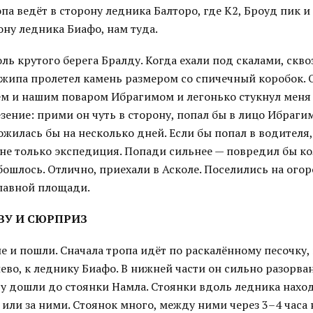
па ведёт в сторону ледника Балторо, где К2, Броуд пик 
ону ледника Биафо, нам туда.
ль крутого берега Бралду. Когда ехали под скалами, скво
джипа пролетел камень размером со спичечный коробок.
м и нашим поваром Ибрагимом и легонько стукнул меня 
езение: прими он чуть в сторону, попал бы в лицо Ибраги
жилась бы на несколько дней. Если бы попал в водителя
не только экспедиция. Попади сильнее — повредил бы кол
бошлось. Отлично, приехали в Асколе. Поселились на ого
главной площади.
ЗУ И СЮРПРИЗ
е и пошли. Сначала тропа идёт по раскалённому песочку,
ево, к леднику Биафо. В нижней части он сильно разорва
ду дошли до стоянки Намла. Стоянки вдоль ледника наход
или за ними. Стоянок много, между ними через 3–4 часа